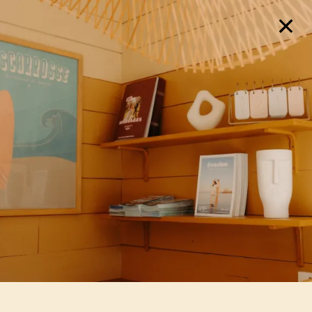
août
lun
mar
mer
jeu
ven
sam
dim
1
2
-
-
7
8
3
4
5
6
9
-
-
-
-
-
-
-
10
11
12
13
14
15
16
-
-
-
-
-
-
-
17
18
19
20
21
22
23
-
-
-
-
-
-
-
24
25
26
27
28
29
30
-
-
-
-
-
-
-
31
-
A partir de
-
Site Officiel
Meilleur tarif garanti