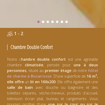
1 - 2
Chambre Double Confort
Notre c
hambre double confort
est une agréable
chambre
climatisée
, pensée pour
une à deux
personnes
, située au
premier étage
de notre
hôtel
de charme à Biscarrosse
. D'une superficie de
16 m²,
elle offre
un
lit en 160x200
. Elle offre également une
salle de bain
avec douche ou baignoire et des
toilettes séparés, sèche-cheveux, produits d'accueil,
télévision écran plat, bureau et rangements. Vous
pourrez profiter d'une
vue sur la cour ou sur le