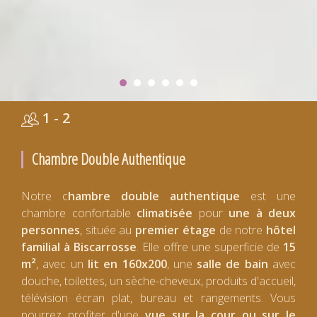
1 - 2
Chambre Double Authentique
Notre c
hambre double authentique
est une
chambre confortable
climatisée
pour
une à deux
personnes
, située au
premier étage
de notre
hôtel
familial à Biscarrosse
. Elle offre une superficie de
15
m²
, avec un
lit en 160x200
, une
salle de bain
avec
douche, toilettes, un sèche-cheveux, produits d'accueil,
télévision écran plat, bureau et rangements. Vous
pourrez profiter d'une
vue sur la cour ou sur le